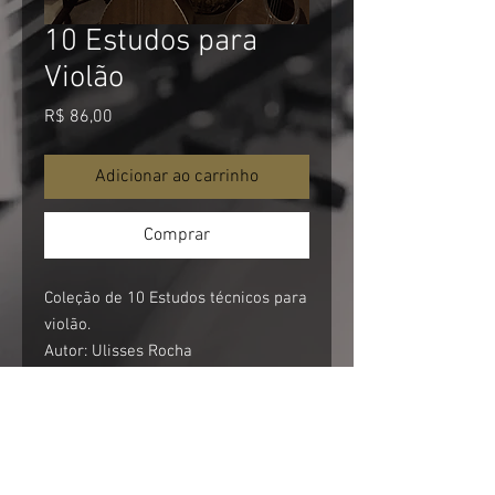
10 Estudos para
Violão
Preço
R$ 86,00
Adicionar ao carrinho
Comprar
Coleção de 10 Estudos técnicos para
violão.
Autor: Ulisses Rocha
10 Technical Studies for Guitar.
Composer: Ulisses Rocha