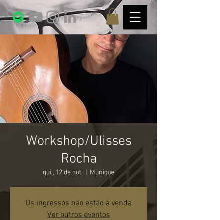
Workshop/Ulisses
Rocha
qui., 12 de out.
  |  
Munique
Os ingressos não estão à venda
Ver outros eventos