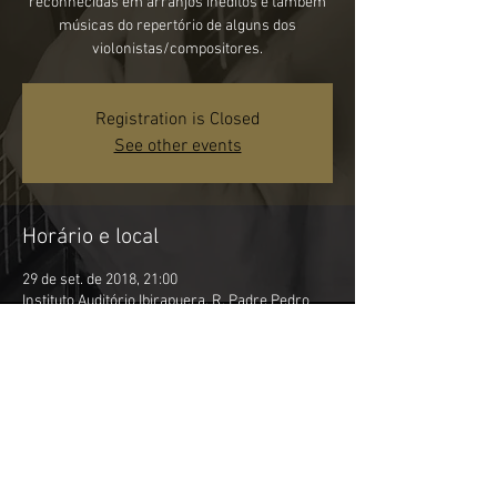
reconhecidas em arranjos inéditos e também
músicas do repertório de alguns dos
violonistas/compositores.
Registration is Closed
See other events
Horário e local
29 de set. de 2018, 21:00
Instituto Auditório Ibirapuera, R. Padre Pedro
Rubens Cabral - Chácara Santana, São Paulo -
SP, 03178-200, Brazil
Compartilhe esse evento