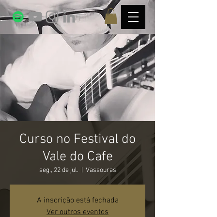
Curso no Festival do
Vale do Cafe
seg., 22 de jul.
  |  
Vassouras
A inscrição está fechada
Ver outros eventos